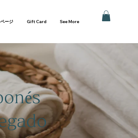
いページ
Gift Card
See More
ponés
regado