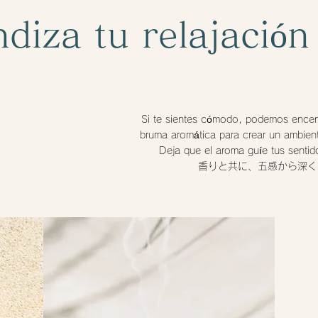
diza tu relajación
Si te sientes cómodo, podemos encen
bruma aromática para crear un ambiente
Deja que el aroma guíe tus sentid
香りと共に、五感から深く