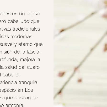
onés es un lujoso
uero cabelludo que
tivas tradicionales
icas modernas.
suave y atento que
nsión de la fascia,
profunda, mejora la
 la salud del cuero
l cabello.
riencia tranquila
espacio en Los
os que buscan no
ino armonía.