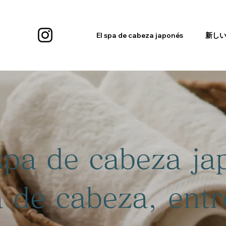
El spa de cabeza japonés
新し
spa de cabeza ja
 de cabeza, ent