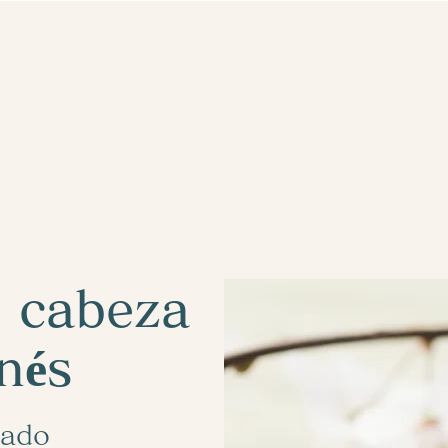
e cabeza
nés
gado