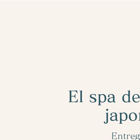
El spa d
japo
Entre