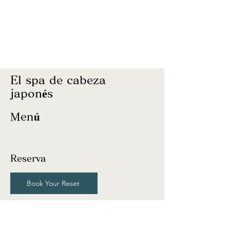
El spa de cabeza
japonés
Menú
Reserva
Book Your Reset
Reservation priority:
Please use our online booking system
to c
heck availability and secure your spot.